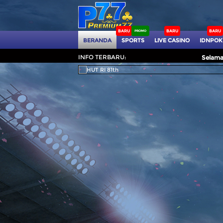
BARU
BARU
BARU
PROMO
BERANDA
SPORTS
LIVE CASINO
IDNPOK
INFO TERBARU:
Selamat dat